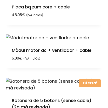
Placa bq zum core + cable
45,98
€
(IVA inclòs)
Mòdul motor dc + ventilador + cable
6,00
€
(IVA inclòs)
Oferta!
Botonera de 5 botons (sense cable)
(2a mà revisada)