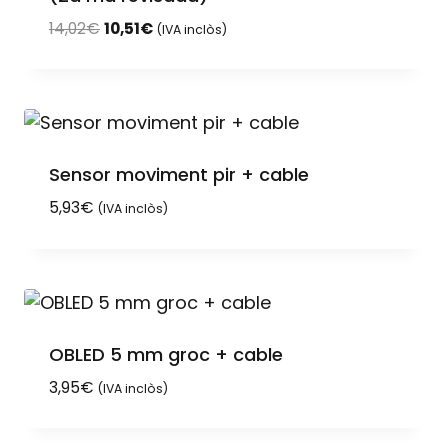
El
El
14,02
€
10,51
€
(IVA inclòs)
preu
preu
original
actual
era:
és:
14,02€.
10,51€.
Sensor moviment pir + cable
5,93
€
(IVA inclòs)
OBLED 5 mm groc + cable
3,95
€
(IVA inclòs)