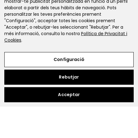
mostrar-te publicitat personalitzada en funció d'un perfil
© 2026 Botiga online de material de
elaborat a partir dels teus hàbits de navegació. Pots
robòtica i educació maker
personalitzar les teves preferències prement
"Configuració", acceptar totes les cookies prement
"Acceptar", o rebutjar-les seleccionant "Rebutjar". Per a
més informació, consulta la nostra
Política de Privacitat i
Cookies
.
info@makeandlearn.cat
+34 93 010 24 33
Configuració
+34 623 18 66 06
Rebutjar
Acceptar
Avís Legal
Política de Privacitat i Cookies
Condicions de compra