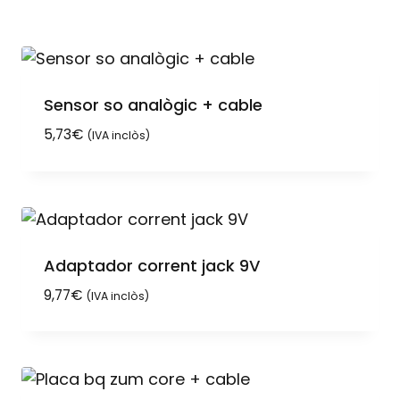
Sensor so analògic + cable
5,73
€
(IVA inclòs)
Adaptador corrent jack 9V
9,77
€
(IVA inclòs)