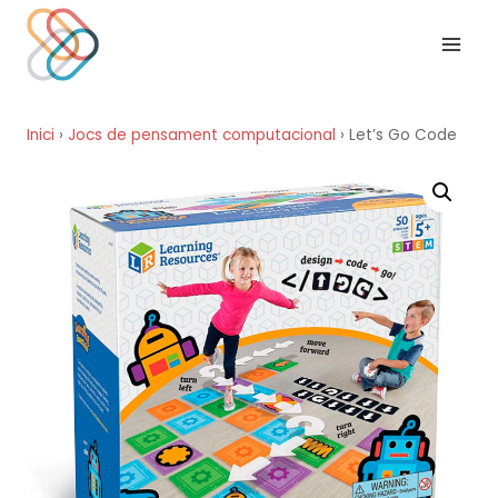
Vés
al
contingut
Inici
›
Jocs de pensament computacional
›
Let’s Go Code