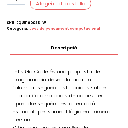
Afegeix a la cistella
de
Let's
Go
SKU:
EQUIP00035-W
Code
Categoria:
Jocs de pensament computacional
Descripció
Let’s Go Code és una proposta de
programació desendollada on
l’alumnat segueix instruccions sobre
una catifa amb codis de colors per
aprendre seqüències, orientació
espacial i pensament lògic en primera
persona.
Mitjançant ordres senzilles de