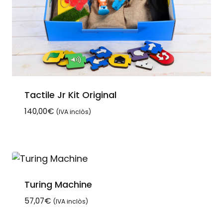
Tactile Jr Kit Original
140,00
€
(IVA inclòs)
Turing Machine
57,07
€
(IVA inclòs)