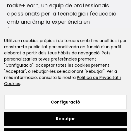
make+learn, un equip de professionals
apassionats per la tecnologia i l'educació
amb una àmplia experiència en
l'ensenyament de les disciplines STEAM.
Utilitzem cookies pròpies i de tercers amb fins analítics i per
mostrar-te publicitat personalitzada en funció d'un perfil
© 2026 Botiga online de material de
elaborat a partir dels teus hàbits de navegació. Pots
robòtica i educació maker
personalitzar les teves preferències prement
"Configuració", acceptar totes les cookies prement
"Acceptar", o rebutjar-les seleccionant "Rebutjar". Per a
més informació, consulta la nostra
Política de Privacitat i
Cookies
.
info@makeandlearn.cat
+34 93 010 24 33
Configuració
+34 623 18 66 06
Rebutjar