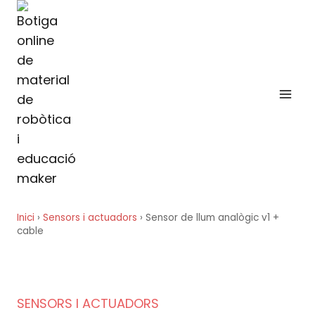
Vés
al
contingut
Inici
›
Sensors i actuadors
›
Sensor de llum analògic v1 +
cable
SENSORS I ACTUADORS