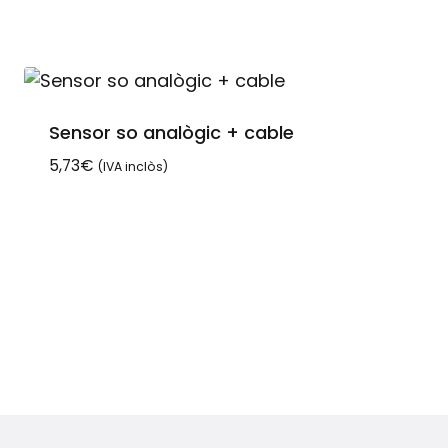
preu
preu
original
actual
era:
és:
14,02€.
10,51€.
Sensor so analògic + cable
5,73
€
(IVA inclòs)