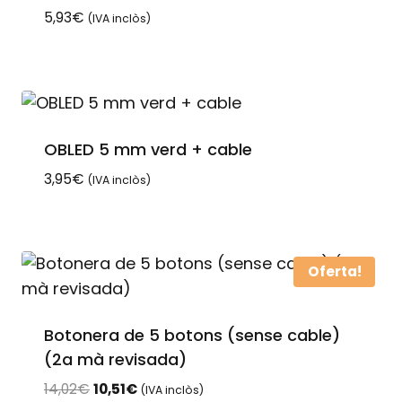
5,93
€
(IVA inclòs)
OBLED 5 mm verd + cable
3,95
€
(IVA inclòs)
Oferta!
Botonera de 5 botons (sense cable)
(2a mà revisada)
El
El
14,02
€
10,51
€
(IVA inclòs)