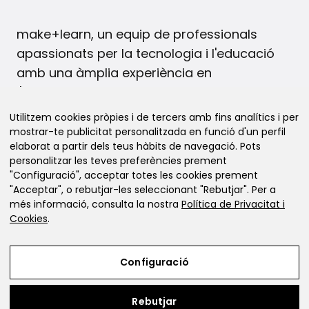
make+learn, un equip de professionals
apassionats per la tecnologia i l'educació
amb una àmplia experiència en
l'ensenyament de les disciplines STEAM.
Utilitzem cookies pròpies i de tercers amb fins analítics i per
mostrar-te publicitat personalitzada en funció d'un perfil
© 2026 Botiga online de material de
elaborat a partir dels teus hàbits de navegació. Pots
robòtica i educació maker
personalitzar les teves preferències prement
"Configuració", acceptar totes les cookies prement
"Acceptar", o rebutjar-les seleccionant "Rebutjar". Per a
més informació, consulta la nostra
Política de Privacitat i
Cookies
.
info@makeandlearn.cat
+34 93 010 24 33
Configuració
+34 623 18 66 06
Rebutjar