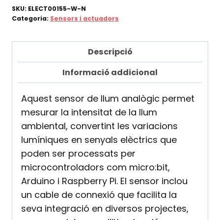
de
SKU:
ELECT00155-W-N
llum
Categoria:
Sensors i actuadors
analògic
v1
Descripció
+
Informació addicional
cable
Aquest sensor de llum analògic permet
mesurar la intensitat de la llum
ambiental, convertint les variacions
lumíniques en senyals elèctrics que
poden ser processats per
microcontroladors com micro:bit,
Arduino i Raspberry Pi. El sensor inclou
un cable de connexió que facilita la
seva integració en diversos projectes,